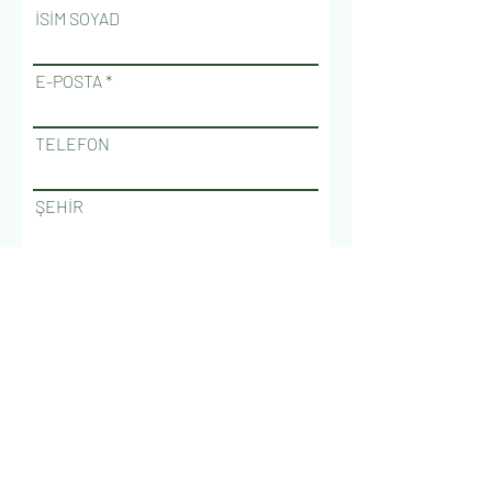
İSİM SOYAD
E-POSTA
TELEFON
ŞEHİR
KONU
Gönder
goluriturizm@gmail.com
+90 532 370 70 04